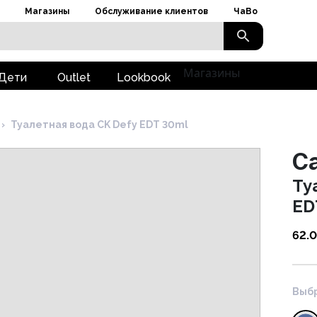
Магазины
Обслуживание клиентов
ЧаВо
Магазины
Дети
Outlet
Lookbook
›
Туалетная вода CK Defy EDT 30ml
Ca
Ту
ED
62.
Выбр