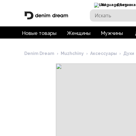
RU
Доставка
Новые товары
Женщины
Мужчины
Denim Dream
›
Muzhchiny
›
Аксессуары
›
Духи