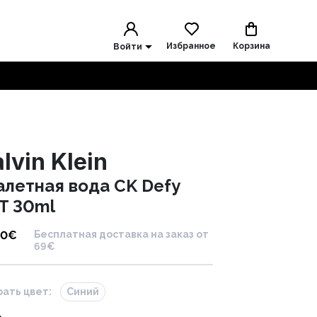
Избранное
Корзина
Войти
lvin Klein
алетная вода CK Defy
T 30ml
00
€
Бесплатная доставка на заказ от
69€
ать цвет:
Синий