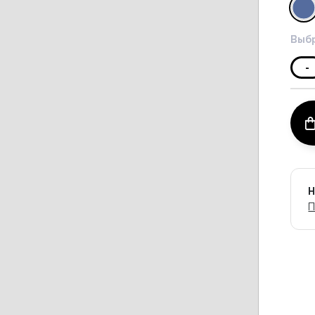
Выбр
-
Н
П