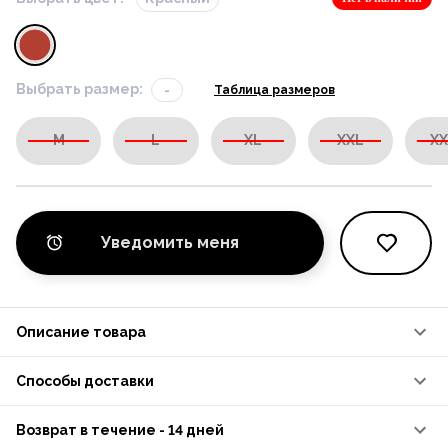
Выбрать размер:
-
Таблица размеров
M
L
XL
XXL
XX
Уведомить меня
Описание товара
Способы доставки
Возврат в течение - 14 дней