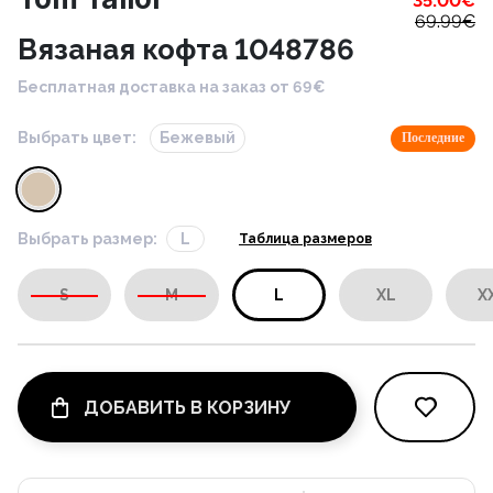
35.00
€
69.99
€
Вязаная кофта 1048786
Бесплатная доставка на заказ от 69€
Выбрать цвет:
Бежевый
Последние
Выбрать размер:
L
Таблица размеров
S
M
L
XL
X
ДОБАВИТЬ В КОРЗИНУ