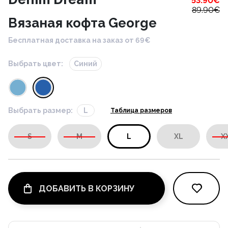
53.90
€
89.90
€
Вязаная кофта George
Бесплатная доставка на заказ от 69€
Выбрать цвет:
Синий
Выбрать размер:
L
Таблица размеров
S
M
L
XL
X
ДОБАВИТЬ В КОРЗИНУ