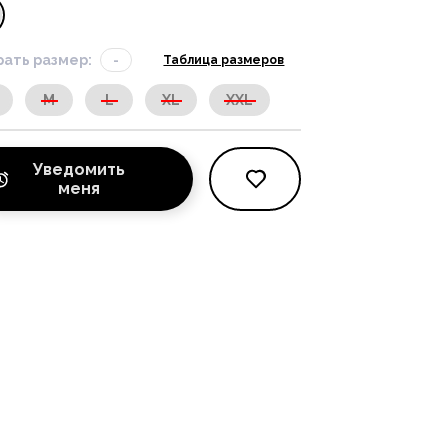
ать размер:
-
Таблица размеров
M
L
XL
XXL
Уведомить
меня