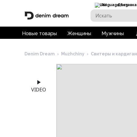
RU
Доставка
Новые товары
Женщины
Мужчины
Denim Dream
›
Muzhchiny
›
Свитеры и кардига
VIDEO