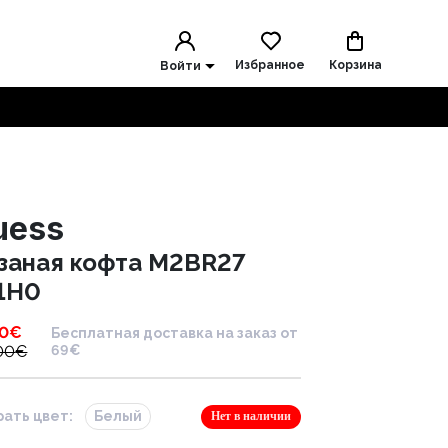
Избранное
Корзина
Войти
uess
заная кофта M2BR27
1H0
00
€
Бесплатная доставка на заказ от
00
€
69€
ать цвет:
Белый
Нет в наличии