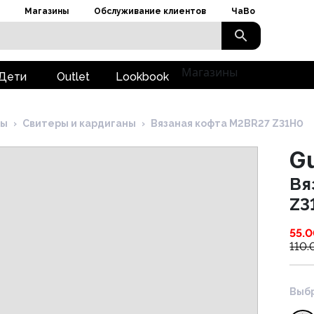
Магазины
Обслуживание клиентов
ЧаВо
Магазины
Дети
Outlet
Lookbook
ны
›
Свитеры и кардиганы
›
Вязаная кофта M2BR27 Z31H0
G
Вя
Z3
55.
110.
Выбр