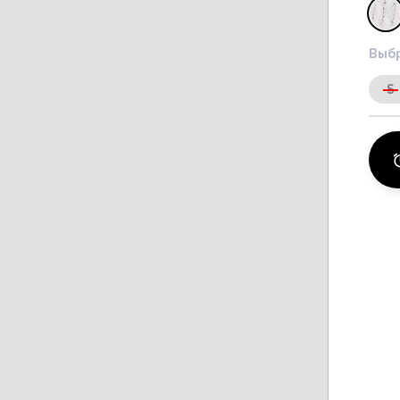
Выбр
S