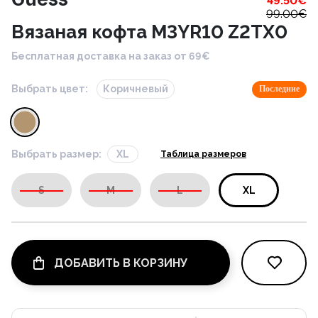
49.50
€
99.00
€
Вязаная кофта M3YR10 Z2TX0
Бесплатная доставка на заказ от 69€
Выбрать цвет:
Коричневый
Последние
Выбрать размер:
XL
Таблица размеров
S
M
L
XL
ДОБАВИТЬ В КОРЗИНУ