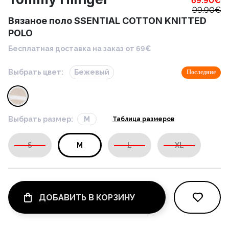
69.90
€
99.90
€
Вязаное поло SSENTIAL COTTON KNITTED
POLO
Бесплатная доставка на заказ от 69€
Выбрать цвет:
Бежевый
Последние
Выбрать размер:
M
Таблица размеров
S
M
L
XL
ДОБАВИТЬ В КОРЗИНУ