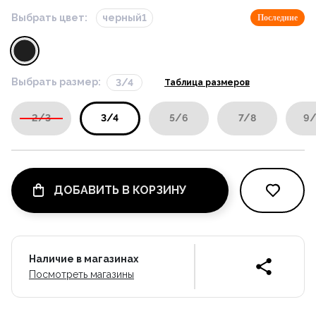
Выбрать цвет:
черный1
Последние
Выбрать размер:
3/4
Таблица размеров
2/3
3/4
5/6
7/8
9/
ДОБАВИТЬ В КОРЗИНУ
Наличие в магазинах
Посмотреть магазины