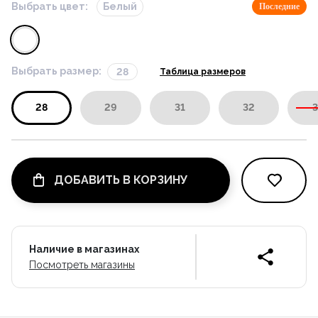
Выбрать цвет:
Белый
Последние
Выбрать размер:
28
Таблица размеров
28
29
31
32
3
ДОБАВИТЬ В КОРЗИНУ
Наличие в магазинах
Посмотреть магазины