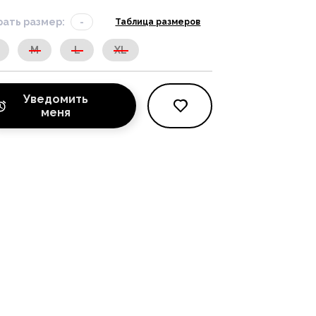
ать размер:
-
Таблица размеров
M
L
XL
Уведомить
меня