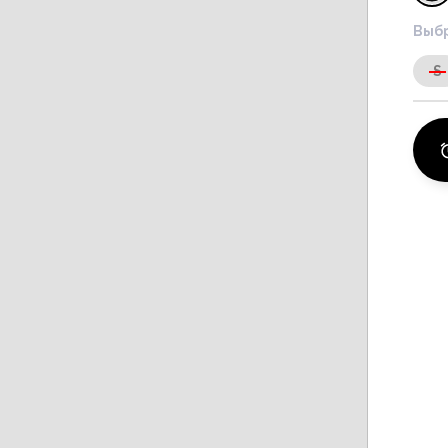
Выбр
S