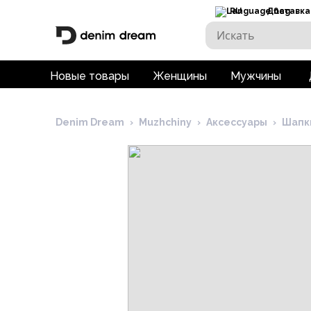
RU
Доставка
Новые товары
Женщины
Мужчины
Denim Dream
›
Muzhchiny
›
Аксессуары
›
Шапк