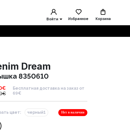
Избранное
Корзина
Войти
enim Dream
ышка 8350610
0
€
Бесплатная доставка на заказ от
0
€
69€
ать цвет:
черный1
Нет в наличии