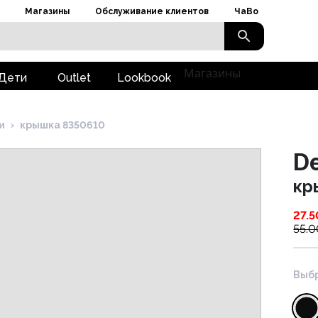
Магазины
Обслуживание клиентов
ЧаВо
Магазины
Дети
Outlet
Lookbook
и
›
крышка 8350610
D
кр
27.5
55.0
Выбр