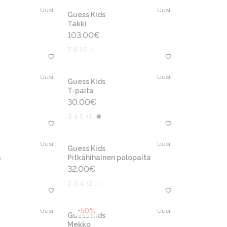
Uusi
Uusi
Guess Kids
Takki
103.00
€
7 8 10 +1
Uusi
Uusi
Guess Kids
t
T-paita
30.00
€
3 4 5 +1
Uusi
Uusi
Guess Kids
a
Pitkähihainen polopaita
32.00
€
2 3 4 +2
-50%
Uusi
Uusi
Guess Kids
Mekko