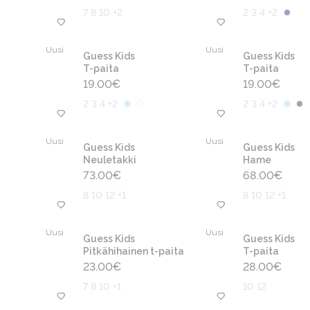
7 8 10 +2
2 3 4 +2
Uusi
Uusi
Guess Kids
Guess Kids
T-paita
T-paita
19.00
€
19.00
€
2 3 4 +2
2 3 4 +2
Uusi
Uusi
Guess Kids
Guess Kids
Neuletakki
Hame
73.00
€
68.00
€
8 10 12 +1
8 10 12 +1
Uusi
Uusi
Guess Kids
Guess Kids
Pitkähihainen t-paita
T-paita
23.00
€
28.00
€
7 8 10 +1
10 12