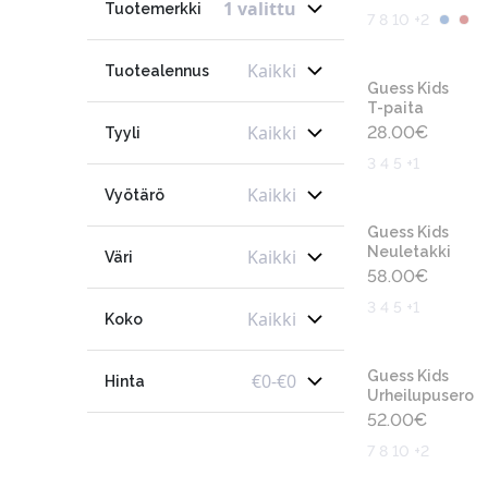
1 valittu
Tuotemerkki
7 8 10 +2
Kaikki
Tuotealennus
Guess Kids
T-paita
Kaikki
28.00
€
Tyyli
3 4 5 +1
Kaikki
Vyötärö
Guess Kids
Neuletakki
Kaikki
Väri
58.00
€
3 4 5 +1
Kaikki
Koko
Guess Kids
€
0
-
€
0
Hinta
Urheilupusero
52.00
€
7 8 10 +2