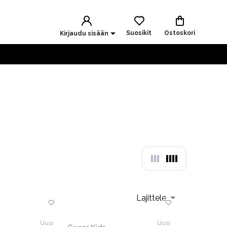
Suosikit
Ostoskori
Kirjaudu sisään
Lajittele
Uusi
Uusi