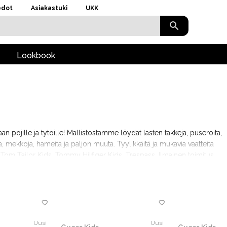
edot
Asiakastuki
UKK
Lookbook
an pojille ja tytöille! Mallistostamme löydät lasten takkeja, puseroita,
a, mekkoja, hameita ja paljon muuta. Tyylikkäitä ja mukavia vaatteita
, Tom Tailor Kids, Tommy Hilfiger Kids, Trespass. Ilmainen toimitus
Uusi
Uusi