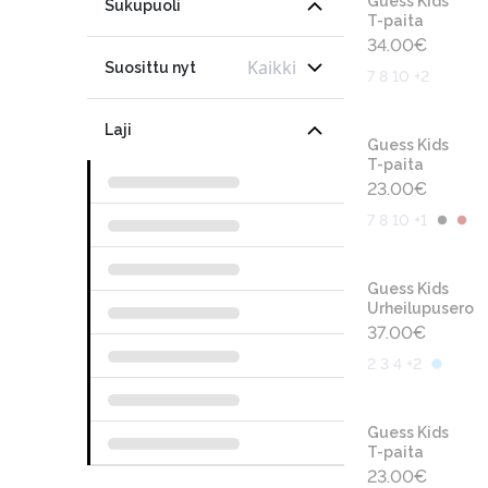
Guess Kids
Sukupuoli
T-paita
34.00
€
Kaikki
Suosittu nyt
7 8 10 +2
Laji
Guess Kids
T-paita
23.00
€
7 8 10 +1
Guess Kids
Urheilupusero
37.00
€
2 3 4 +2
Guess Kids
T-paita
23.00
€