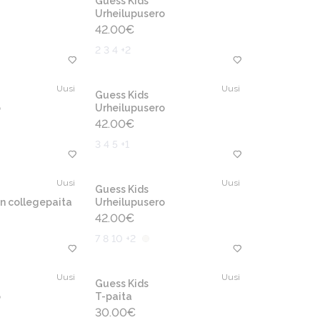
Guess Kids
Urheilupusero
42.00
€
2 3 4 +2
Uusi
Uusi
Guess Kids
o
Urheilupusero
42.00
€
3 4 5 +1
Uusi
Uusi
Guess Kids
en collegepaita
Urheilupusero
42.00
€
7 8 10 +2
Uusi
Uusi
Guess Kids
o
T-paita
30.00
€