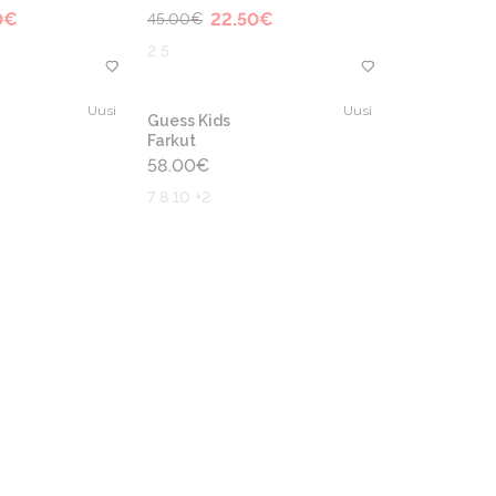
0
€
22.50
€
45.00
€
2 5
Uusi
Uusi
Guess Kids
Farkut
58.00
€
7 8 10 +2