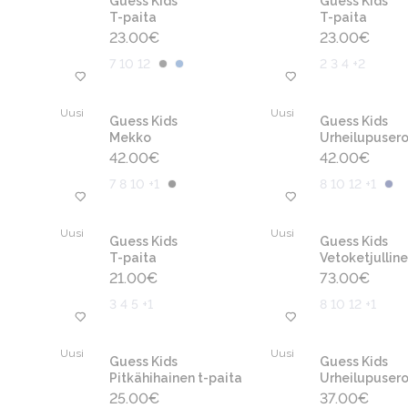
Guess Kids
Guess Kids
T-paita
T-paita
23.00
€
23.00
€
7 10 12
2 3 4 +2
Uusi
Uusi
Guess Kids
Guess Kids
Mekko
Urheilupuser
42.00
€
42.00
€
7 8 10 +1
8 10 12 +1
Uusi
Uusi
Guess Kids
Guess Kids
T-paita
Vetoketjullin
21.00
€
73.00
€
3 4 5 +1
8 10 12 +1
Uusi
Uusi
Guess Kids
Guess Kids
Pitkähihainen t-paita
Urheilupuser
25.00
€
37.00
€