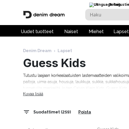
FI
Toimitusti
Uudet tuotteet
Naiset
Miehet
Lapset
Denim Dream
›
Lapset
Guess Kids
Tutustu laajaan korkealaatuisten lastenvaatteiden valikoima
paitoja, uima-asuja, housuja, laukkuja, sukkia, sukkahousuj
tunnetuilta merkeiltä, kuten Calvin Klein Kids, Guess Kids
Kuvaa lisää
yli 69 € tilauksille.
Suodattimet (259)
Poista