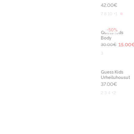
42.00
€
7 8 10 +1
-50%
Guess Kids
Body
15.00
30.00
€
3
Guess Kids
Urheiluhousut
37.00
€
2 3 4 +2