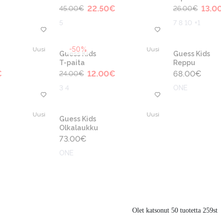
22.50
€
13.0
45.00
€
26.00
€
5
7 8 10 +1
-50%
Uusi
Uusi
Guess Kids
Guess Kids
T-paita
Reppu
€
12.00
€
68.00
€
24.00
€
3 4
ONE
Uusi
Uusi
Guess Kids
Olkalaukku
73.00
€
ONE
Olet katsonut 50 tuotetta 259st