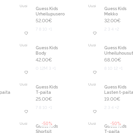
Uusi
Uusi
Guess Kids
Guess Kids
Urheilupusero
Mekko
52.00
€
32.00
€
7 8 10 +1
2 3 4 +2
Uusi
Uusi
Guess Kids
Guess Kids
Body
Urheiluhousu
42.00
€
68.00
€
0 12M 3 +1
8 10 12 +1
Uusi
Uusi
Guess Kids
Guess Kids
-paita
T-paita
Lasten t-pait
25.00
€
19.00
€
7 8 10 +1
2 3 4 +2
-50%
-50%
Uusi
Uusi
Guess Kids
Guess Kids
Shortsit
T-paita