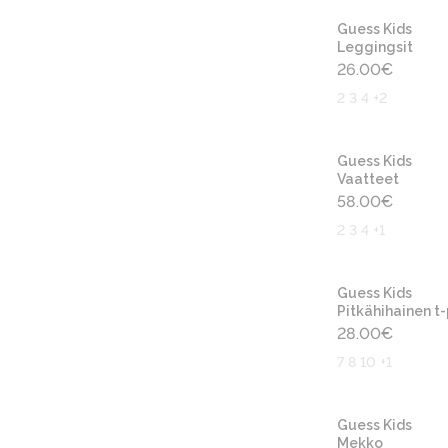
Guess Kids
Leggingsit
26.00
€
2 3 4 +2
Guess Kids
Vaatteet
58.00
€
2 3 4 +1
Guess Kids
Pitkähihainen t
28.00
€
7 8 10 +1
Guess Kids
Mekko