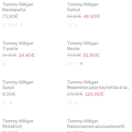
-30%
Uusi
Uusi
Tommy Hilfiger
Tommy Hilfiger
Neulepaita
Farkut
73.90
€
48.90
€
69.90
€
10 12 14 +1
10 14
-30%
-30%
Tommy Hilfiger
Tommy Hilfiger
T-paita
Neule
24.40
€
55.90
€
34.90
€
79.90
€
14
10
-30%
Tommy Hilfiger
Tommy Hilfiger
Sukat
Molemmin päin käytettävä takki
9.99
€
125.90
€
179.90
€
31
10 14
Tommy Hilfiger
Tommy Hilfiger
Rintaliviit
Kaksiosainen alusvaatesetti