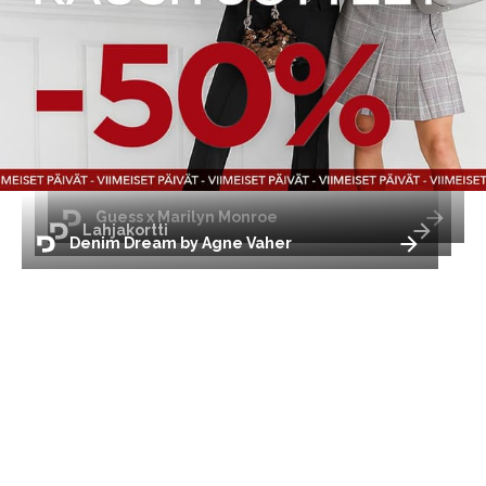
Guess x Marilyn Monroe
Lahjakortti
Denim Dream by Agne Vaher