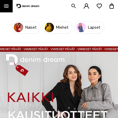
Naiset
Miehet
Lapset