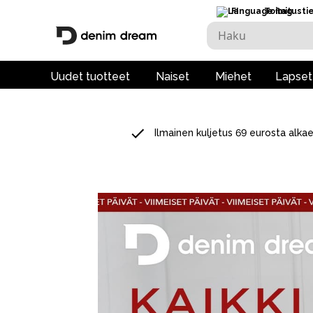
FI
Toimitusti
Uudet tuotteet
Naiset
Miehet
Lapset
Ilmainen kuljetus 69 eurosta alka