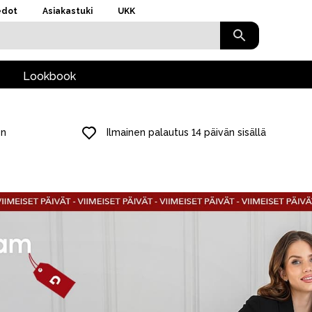
edot
Asiakastuki
UKK
Lookbook
en
Ilmainen palautus 14 päivän sisällä