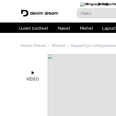
FI
Toimitusti
Uudet tuotteet
Naiset
Miehet
Lapset
Denim Dream
›
Miehet
›
Hupparit ja collegepaid
VIDEO