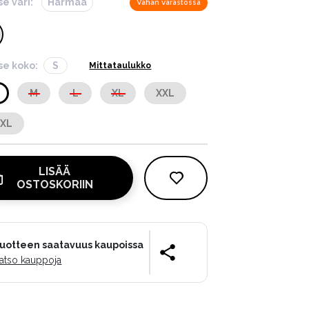
se väri:
Harmaa
Vähän varastossa
tse koko:
S
Mittataulukko
M
L
XL
XXL
XXL
LISÄÄ
OSTOSKORIIN
uotteen saatavuus kaupoissa
atso kauppoja