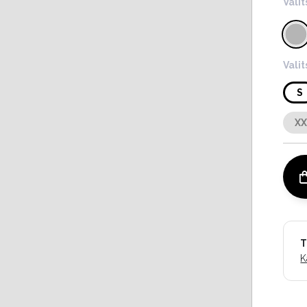
Valit
Vali
S
X
T
K