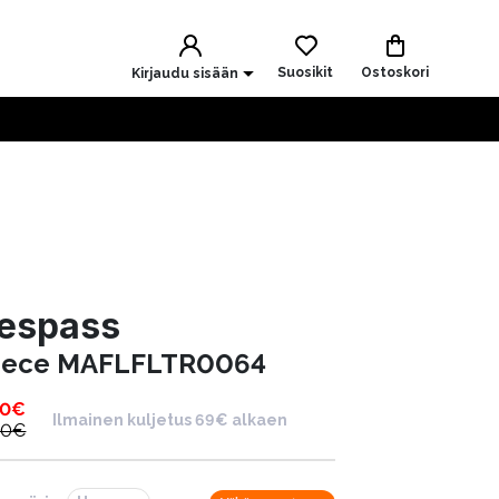
Suosikit
Ostoskori
Kirjaudu sisään
respass
eece MAFLFLTR0064
00
€
Ilmainen kuljetus 69€ alkaen
00
€