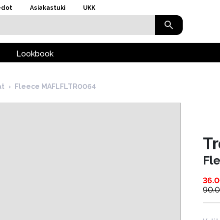
edot
Asiakastuki
UKK
Lookbook
at
›
Fleece MAFLFLTR0064
T
Fl
36.
90.