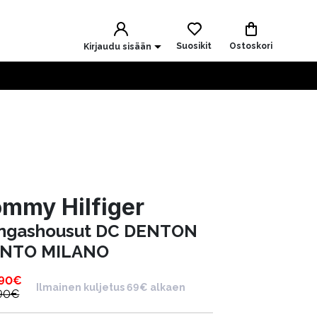
Suosikit
Ostoskori
Kirjaudu sisään
mmy Hilfiger
ngashousut DC DENTON
NTO MILANO
.90
€
Ilmainen kuljetus 69€ alkaen
90
€