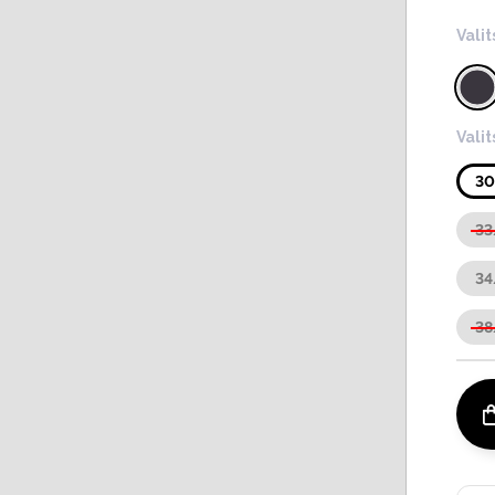
Valit
Vali
3
33
34
38