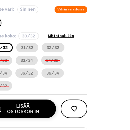
se väri:
Sininen
Vähän varastossa
tse koko:
30/32
Mittataulukko
0/32
31/32
32/32
/32
33/34
34/32
/34
36/32
36/34
/32
LISÄÄ
OSTOSKORIIN