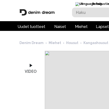
FI
Toimitusti
Uudet tuotteet
Naiset
Miehet
Lapset
Denim Dream
›
Miehet
›
Housut
›
Kangashousut
VIDEO