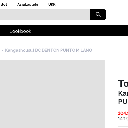
edot
Asiakastuki
UKK
Lookbook
›
Kangashousut DC DENTON PUNTO MILANO
To
Ka
PU
104
149.