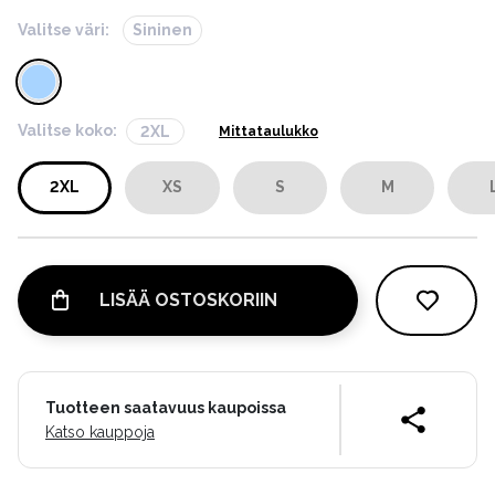
Valitse väri:
Sininen
Valitse koko:
2XL
Mittataulukko
2XL
XS
S
M
LISÄÄ OSTOSKORIIN
Tuotteen saatavuus kaupoissa
Katso kauppoja