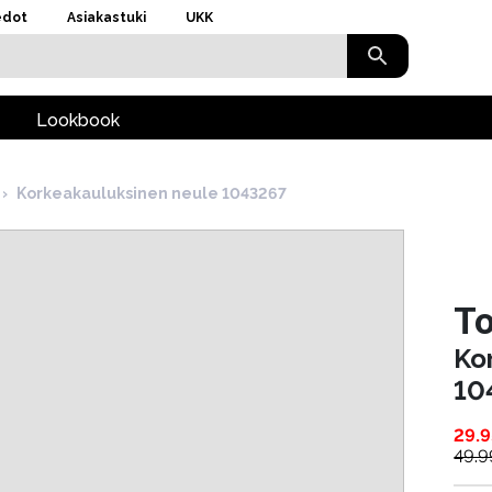
edot
Asiakastuki
UKK
Lookbook
›
Korkeakauluksinen neule 1043267
To
Ko
10
29.9
49.9