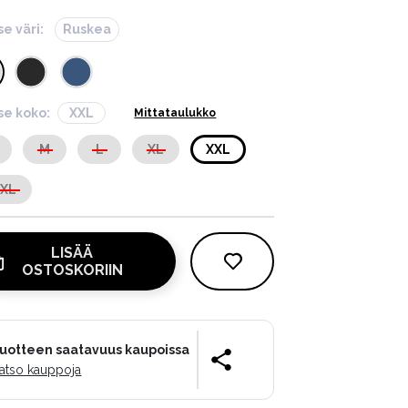
se väri:
Ruskea
tse koko:
XXL
Mittataulukko
M
L
XL
XXL
XXL
LISÄÄ
OSTOSKORIIN
uotteen saatavuus kaupoissa
atso kauppoja