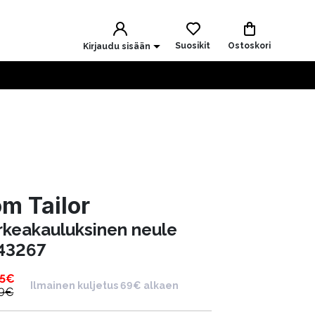
Suosikit
Ostoskori
Kirjaudu sisään
m Tailor
rkeakauluksinen neule
43267
5
€
Ilmainen kuljetus 69€ alkaen
9
€