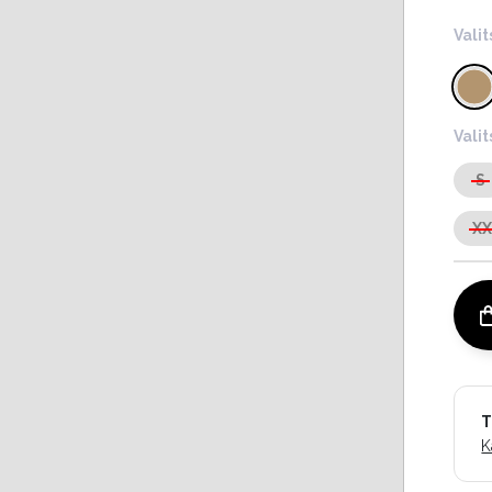
Valit
Vali
S
X
T
K