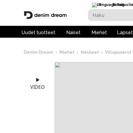
FI
Toimitusti
Uudet tuotteet
Naiset
Miehet
Lapset
Denim Dream
›
Miehet
›
Neuleet
›
Villapuserot
VIDEO