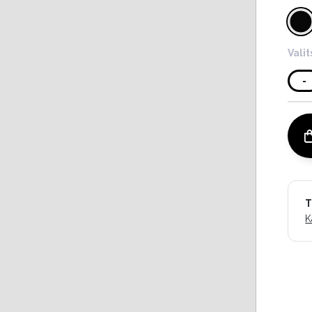
Vali
-
T
K