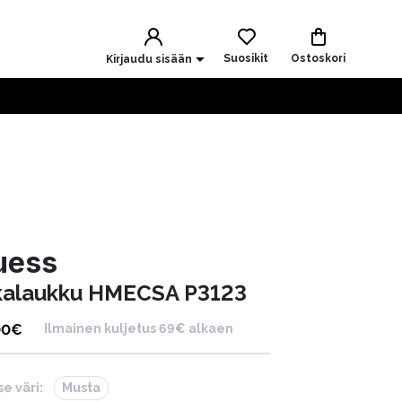
Suosikit
Ostoskori
Kirjaudu sisään
uess
kalaukku HMECSA P3123
00
€
Ilmainen kuljetus 69€ alkaen
se väri:
Musta