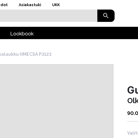
edot
Asiakastuki
UKK
Lookbook
kalaukku HMECSA P3123
G
Ol
90.
Valit