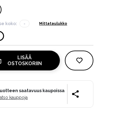
tse koko:
-
Mittataulukko
LISÄÄ
OSTOSKORIIN
uotteen saatavuus kaupoissa
atso kauppoja