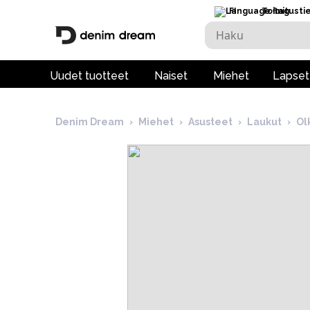
FI
Toimitusti
Uudet tuotteet
Naiset
Miehet
Lapset
Denim Dream
›
Miehet
›
Asusteet
›
Laukut
›
Ol