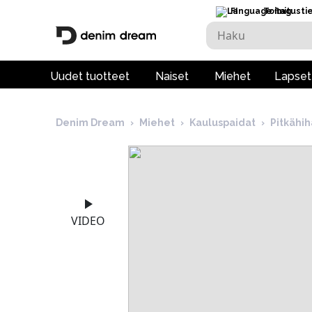
FI
Toimitusti
Uudet tuotteet
Naiset
Miehet
Lapset
Denim Dream
›
Miehet
›
Kauluspaidat
›
Pitkähi
VIDEO