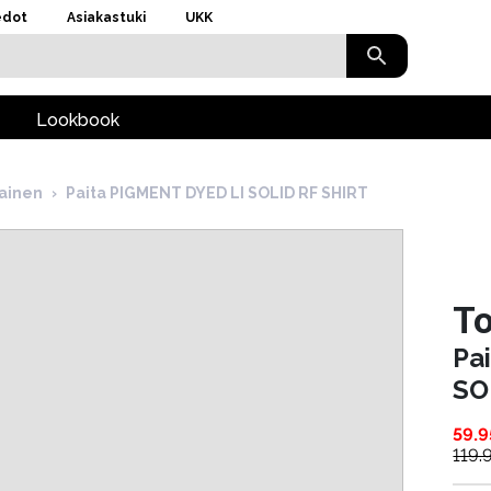
edot
Asiakastuki
UKK
Lookbook
hainen
›
Paita PIGMENT DYED LI SOLID RF SHIRT
To
Pa
SO
59.9
119.