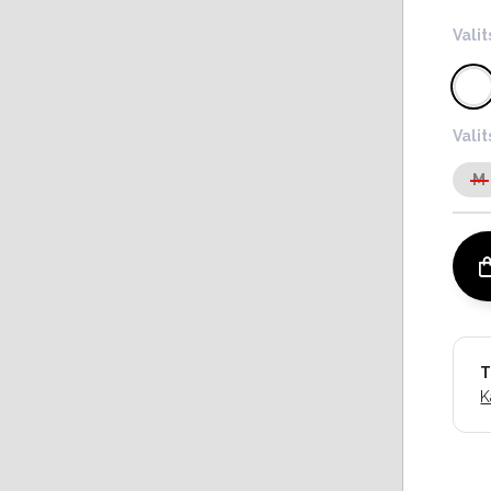
Valit
Vali
M
T
K