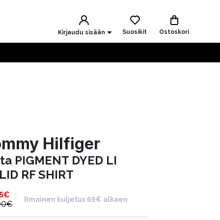
Suosikit
Ostoskori
Kirjaudu sisään
mmy Hilfiger
ita PIGMENT DYED LI
LID RF SHIRT
5
€
Ilmainen kuljetus 69€ alkaen
90
€