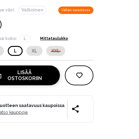
se väri:
Valkoinen
Vähän varastossa
tse koko:
L
Mittataulukko
L
XL
XXL
LISÄÄ
OSTOSKORIIN
uotteen saatavuus kaupoissa
atso kauppoja