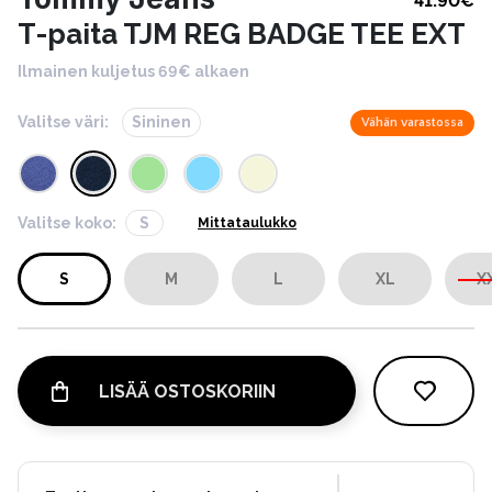
41.90
€
T-paita TJM REG BADGE TEE EXT
Ilmainen kuljetus 69€ alkaen
Valitse väri:
Sininen
Vähän varastossa
Valitse koko:
S
Mittataulukko
S
M
L
XL
X
LISÄÄ OSTOSKORIIN