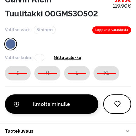
59.95
€
119.90
€
Tuulitakki 00GMS3O502
Valitse väri:
Sininen
Loppunut varastosta
Valitse koko:
-
Mittataulukko
S
M
L
XL
Ilmoita minulle
Tuotekuvaus