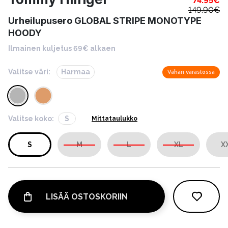
74.95
€
149.90
€
Urheilupusero GLOBAL STRIPE MONOTYPE
HOODY
Ilmainen kuljetus 69€ alkaen
Valitse väri:
Harmaa
Vähän varastossa
Valitse koko:
S
Mittataulukko
S
M
L
XL
X
LISÄÄ OSTOSKORIIN