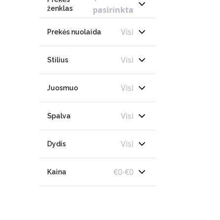
ženklas
pasirinkta
Visi
Prekės nuolaida
Visi
Stilius
Visi
Juosmuo
Visi
Spalva
Visi
Dydis
€
0
-
€
0
Kaina