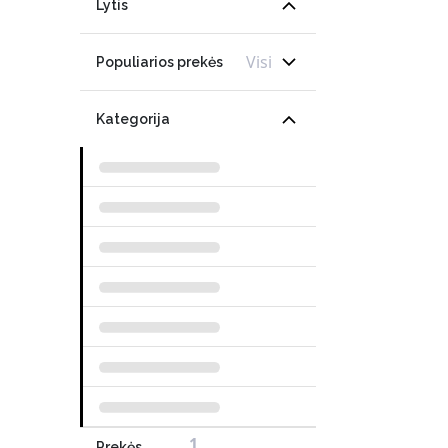
Lytis
Visi
Populiarios prekės
Kategorija
1
Prekės