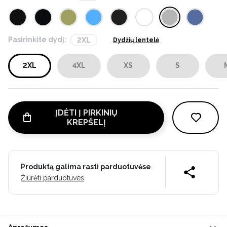
Pasirinkite dydį:
2XL
Dydžių lentelė
2XL
4XL
XS
S
ĮDĖTI Į PIRKINIŲ
KREPŠELĮ
Produktą galima rasti parduotuvėse
Žiūrėti parduotuves