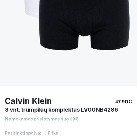
Calvin Klein
47.90
€
3 vnt. trumpikių komplektas LV00NB4286
Nemokamas pristatymas nuo 69€
Pasirinkti spalvą:
Pilka