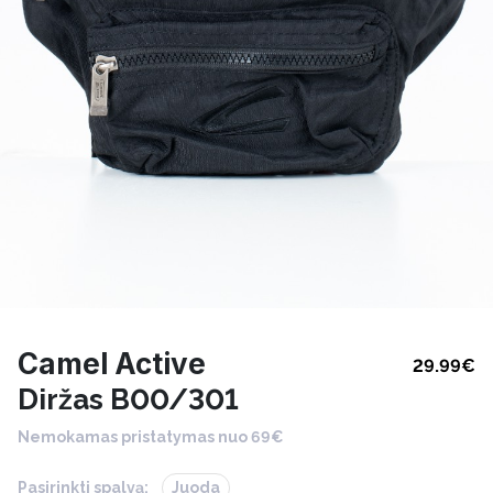
Camel Active
29.99
€
Diržas B00/301
Nemokamas pristatymas nuo 69€
Pasirinkti spalvą:
Juoda