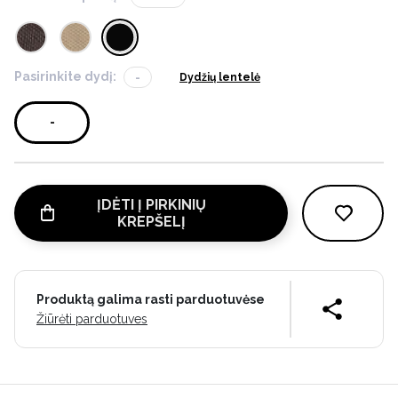
Pasirinkite dydį:
-
Dydžių lentelė
-
ĮDĖTI Į PIRKINIŲ
KREPŠELĮ
Produktą galima rasti parduotuvėse
Žiūrėti parduotuves