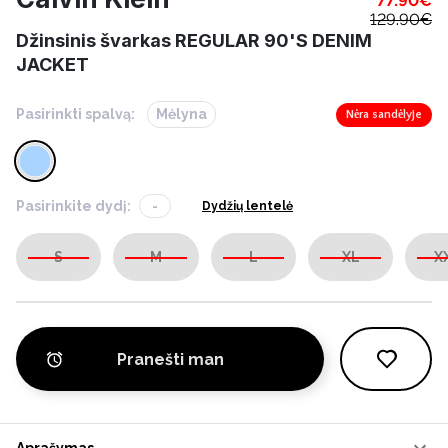
77.90
€
129.90
€
Džinsinis švarkas REGULAR 90'S DENIM
JACKET
Pasirinkti spalvą:
Mėlyna
Nėra sandėlyje
Pasirinkite dydį:
-
Dydžių lentelė
S
M
L
XL
X
Pranešti man