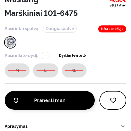
48.95
€
69.99
€
Marškiniai 101-6475
Pasirinkti spalvą:
Daugiaspalvė
Nėra sandėlyje
Pasirinkite dydį:
-
Dydžių lentelė
M
L
XL
Pranešti man
Aprašymas