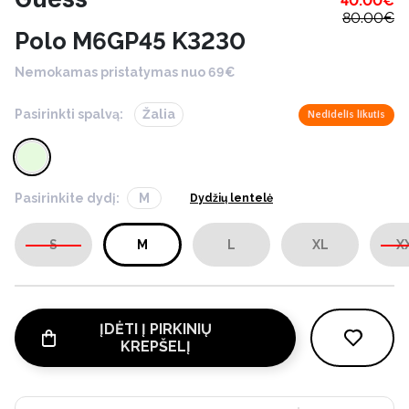
40.00
€
80.00
€
Polo M6GP45 K3230
Nemokamas pristatymas nuo 69€
Pasirinkti spalvą:
Žalia
Nedidelis likutis
Pasirinkite dydį:
M
Dydžių lentelė
S
M
L
XL
X
ĮDĖTI Į PIRKINIŲ
KREPŠELĮ