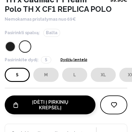
99.90
€
Polo TH X CF1 REPLICA POLO
Nemokamas pristatymas nuo 69€
Pasirinkti spalvą:
Balta
Pasirinkite dydį:
S
Dydžių lentelė
S
M
L
XL
X
ĮDĖTI Į PIRKINIŲ
KREPŠELĮ