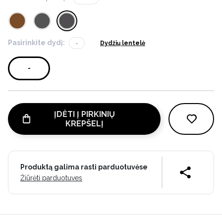
Pasirinkite dydį:
-
Dydžių lentelė
-
ĮDĖTI Į PIRKINIŲ
KREPŠELĮ
Produktą galima rasti parduotuvėse
Žiūrėti parduotuves