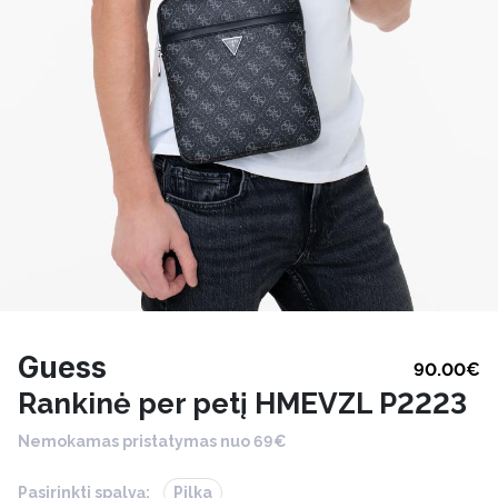
Guess
90.00
€
Rankinė per petį HMEVZL P2223
Nemokamas pristatymas nuo 69€
Pasirinkti spalvą:
Pilka