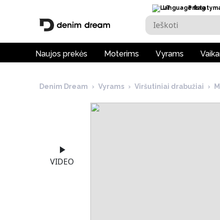
LT
Pristatym
Naujos prekės
Moterims
Vyrams
Vaik
Denim Dream
›
Vyrams
›
Viršutiniai drabužiai
›
M
VIDEO