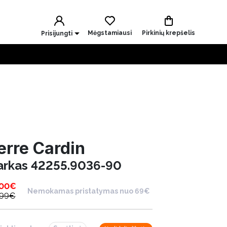
Mėgstamiausi
Pirkinių krepšelis
Prisijungti
erre Cardin
arkas 42255.9036-90
.00
€
Nemokamas pristatymas nuo 69€
.99
€