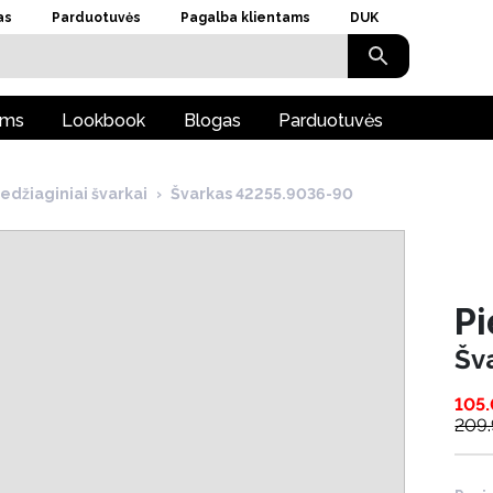
as
Parduotuvės
Pagalba klientams
DUK
ams
Lookbook
Blogas
Parduotuvės
edžiaginiai švarkai
›
Švarkas 42255.9036-90
Pi
Šv
105
209