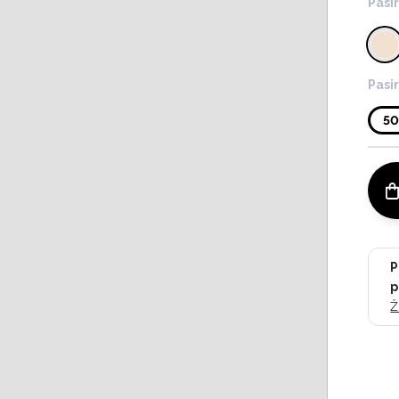
Pasir
Pasir
5
P
p
Ž