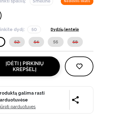
inkti spalvą:
Smėlinė
Nedidelis likutis
inkite dydį:
50
Dydžių lentelė
0
52
54
56
58
ĮDĖTI Į PIRKINIŲ
KREPŠELĮ
roduktą galima rasti
arduotuvėse
iūrėti parduotuves