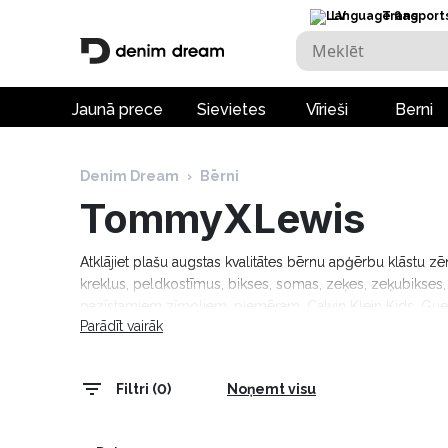
LV
Transport
Jaunā prece
Sievietes
Vīrieši
Berni
Denim Dream
›
Bērni
TommyXLewis
Atklājiet plašu augstas kvalitātes bērnu apģērbu klāstu z
kreklus, peldkostīmus, bikses, somas, zeķes, zeķubikses, 
pazīstamiem zīmoliem, piemēram, Calvin Klein Kids, Gue
Parādīt vairāk
piegāde pasūtījumiem virs 69 €.
Filtri (0)
Noņemt visu