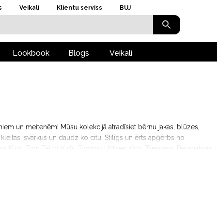
s
Veikali
Klientu serviss
BUJ
Lookbook
Blogs
Veikali
ēniem un meitenēm! Mūsu kolekcijā atradīsiet bērnu jakas, blūzes,
kleitas, svārkus un daudz ko citu. Stilīgs un ērts apģērbs no
ss Kids, Tom Tailor Kids, Tommy Hilfiger Kids, Trespass. Bezmaksas