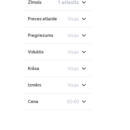
1 atlasīts
Zīmols
Visas
Preces atlaide
Visas
Piegriezums
Visas
Viduklis
Visas
Krāsa
Visas
Izmērs
€
0
-
€
0
Cena