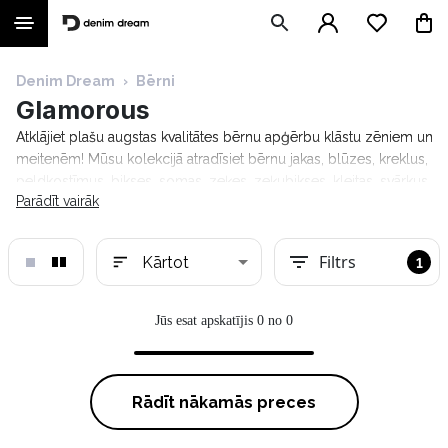
Denim Dream
›
Bērni
Glamorous
Atklājiet plašu augstas kvalitātes bērnu apģērbu klāstu zēniem un
meitenēm! Mūsu kolekcijā atradīsiet bērnu jakas, blūzes, kreklus,
peldkostīmus, bikses, somas, zeķes, zeķubikses, kleitas, svārkus
Parādīt vairāk
un daudz ko citu. Stilīgs un ērts apģērbs no pazīstamiem
zīmoliem, piemēram, Calvin Klein Kids, Guess Kids, Tom Tailor
Kids, Tommy Hilfiger Kids, Trespass. Bezmaksas piegāde
Filtrs
Kārtot
1
pasūtījumiem virs 69 €.
Jūs esat apskatījis 0 no 0
Rādīt nākamās preces