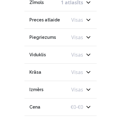
1 atlasīts
Zīmols
Visas
Preces atlaide
Visas
Piegriezums
Visas
Viduklis
Visas
Krāsa
Visas
Izmērs
€
0
-
€
0
Cena