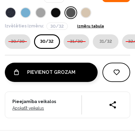
Izvēlēties izmēru:
30/32
Izmēru tabula
30/30
30/32
31/30
31/32
32
PIEVIENOT GROZAM
Pieejamība veikalos
Apskatīt veikalus