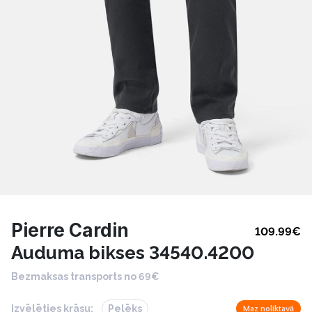
Pierre Cardin
109.99
€
Auduma bikses 34540.4200
Bezmaksas transports no 69€
Izvēlēties krāsu:
Pelēks
Maz noliktavā