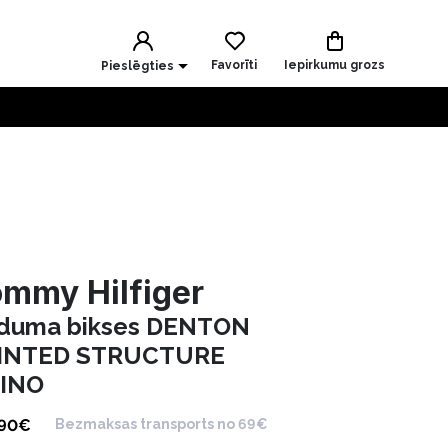
Favorīti
Iepirkumu grozs
Pieslēgties
mmy Hilfiger
duma bikses DENTON
INTED STRUCTURE
INO
.90
€
Bezmaksas transports no 69€