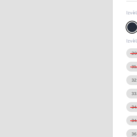
Izvē
Izvē
2
31
3
3
3
34
36