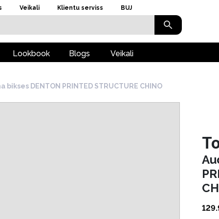
s
Veikali
Klientu serviss
BUJ
Lookbook
Blogs
Veikali
a bikses DENTON PRINTED STRUCTURE CHINO
To
Au
PR
CH
129