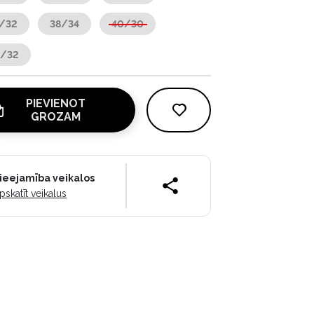
/32
38/34
40/30
0/32
PIEVIENOT
GROZAM
ieejamība veikalos
pskatīt veikalus