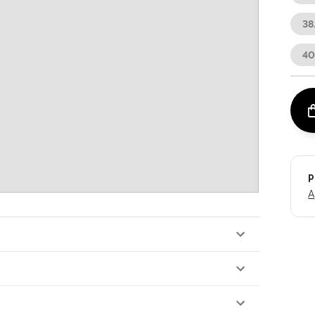
38
4
P
A