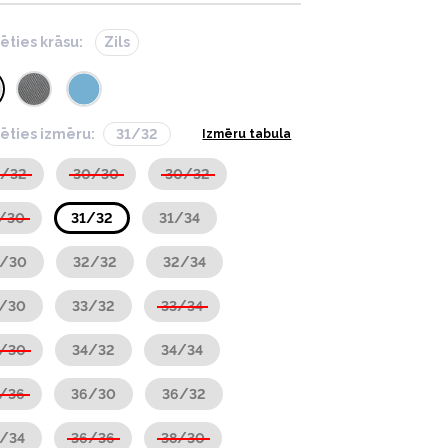
lēties krāsu:
Zils
lēties izmēru:
31/32
Izmēru tabula
9/32
30/30
30/32
/30
31/32
31/34
2/30
32/32
32/34
3/30
33/32
33/34
4/30
34/32
34/34
/36
36/30
36/32
/34
36/36
38/30