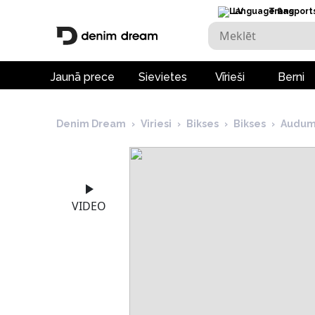
LV
Transport
Jaunā prece
Sievietes
Vīrieši
Berni
Denim Dream
›
Viriesi
›
Bikses
›
Bikses
›
Audum
VIDEO