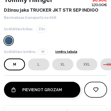
90.90
€
129.90
€
Džinsu jaka TRUCKER JKT STR SEP INDIGO
Bezmaksas transports no 69€
Izvēlēties krāsu:
Zils
Izvēlēties izmēru:
M
Izmēru tabula
M
L
XL
XXL
XX
PIEVIENOT GROZAM