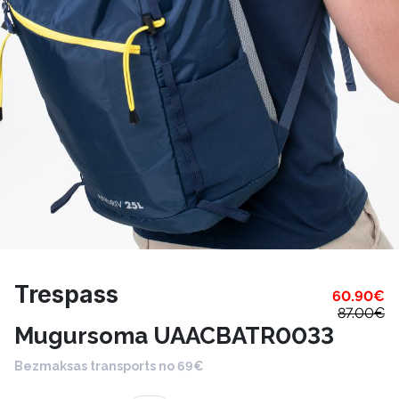
Trespass
60.90
€
87.00
€
Mugursoma UAACBATR0033
Bezmaksas transports no 69€