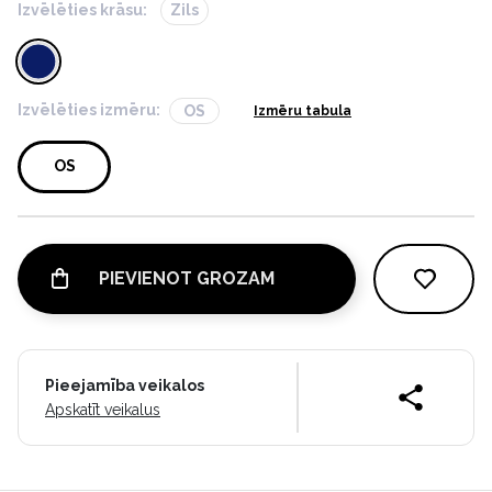
Izvēlēties krāsu:
Zils
Izvēlēties izmēru:
OS
Izmēru tabula
OS
PIEVIENOT GROZAM
Pieejamība veikalos
Apskatīt veikalus