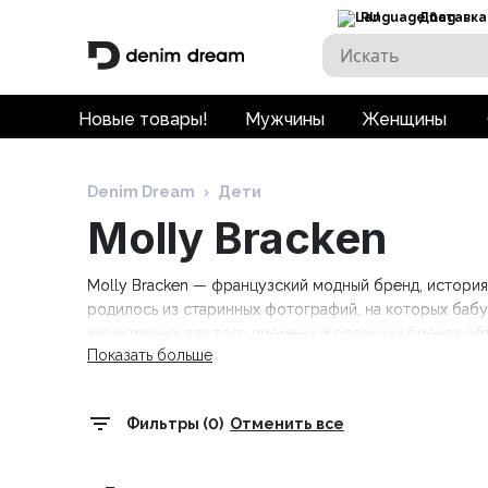
RU
Доставка
Новые товары!
Мужчины
Женщины
Denim Dream
›
Дети
Molly Bracken
Molly Bracken — французский модный бренд, история 
родилось из старинных фотографий, на которых бабуш
характерных для того времени. Коллекции бренда о
Показать больше
кружевные акценты и винтажное очарование в соврем
и многое другое — идеально для повседневной носки 
Фильтры (0)
Отменить все