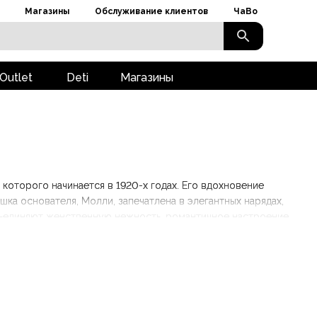
Магазины
Обслуживание клиентов
ЧаВо
Outlet
Deti
Магазины
которого начинается в 1920-х годах. Его вдохновение
ка основателя, Молли, запечатлена в элегантных нарядах,
бъединяют женственную нежность, романтичное настроение,
енном прочтении. В ассортименте — блузки, трикотаж, платья
и особых случаев. Бесплатная доставка при заказе от 69 €.