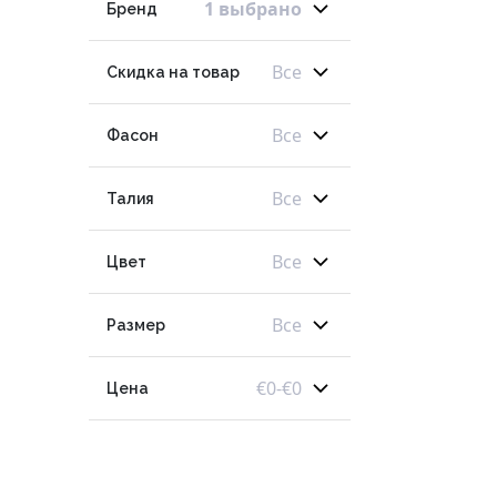
1 выбрано
Бренд
Все
Скидка на товар
Все
Фасон
Все
Талия
Все
Цвет
Все
Размер
€
0
-
€
0
Цена