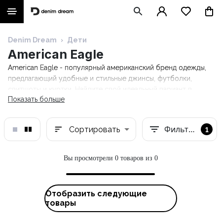
Denim Dream
›
Дети
American Eagle
American Eagle - популярный американский бренд одежды,
предлагающий удобные и стильные джинсы, футболки,
свитшоты и куртки. Найдите свой идеальный вариант в
Показать больше
интернет-магазине Denim Dream!
Фильтры
Сортировать
1
Вы просмотрели 0 товаров из 0
Отобразить следующие
товары