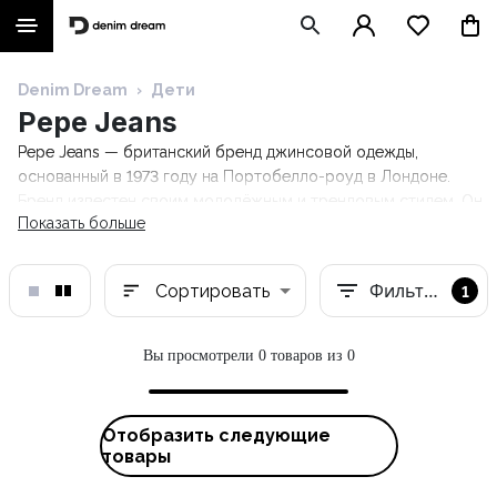
Denim Dream
›
Дети
Pepe Jeans
Pepe Jeans — британский бренд джинсовой одежды,
основанный в 1973 году на Портобелло-роуд в Лондоне.
Бренд известен своим молодёжным и трендовым стилем. Он
Показать больше
сочетает классический деним с современным уличным
стилем, предлагая качественную одежду для мужчин и
женщин. В коллекции Pepe Jeans представлены джинсы,
Фильтры
Сортировать
1
футболки, худи и куртки. Посетите интернет-магазин Denim
Dream! Здесь вы найдёте джинсовые куртки, худи, рубашки,
футболки, брюки и купальники. Для женщин также доступны
Вы просмотрели 0 товаров из 0
костюмы, платья, юбки и многое другое. Каждый найдёт что-
то подходящее — и мужчины, и женщины!
Отобразить следующие
товары