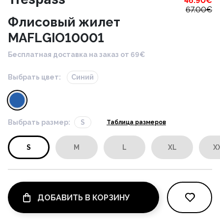
46.90
€
67.00
€
Флисовый жилет
MAFLGIO10001
Бесплатная доставка на заказ от 69€
Выбрать цвет:
Синий
Выбрать размер:
S
Таблица размеров
S
M
L
XL
X
ДОБАВИТЬ В КОРЗИНУ