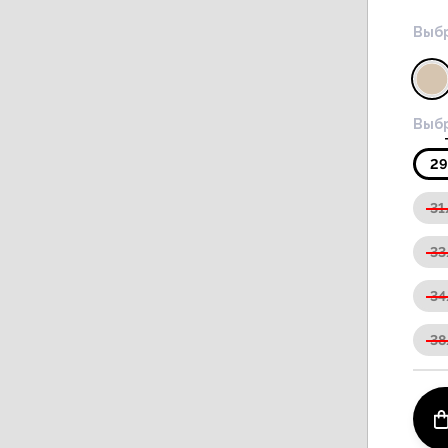
Выбр
Выбр
2
31
33
34
38