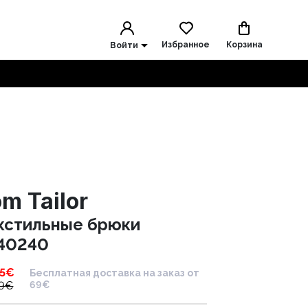
Избранное
Корзина
Войти
m Tailor
кстильные брюки
40240
5
€
Бесплатная доставка на заказ от
9
€
69€