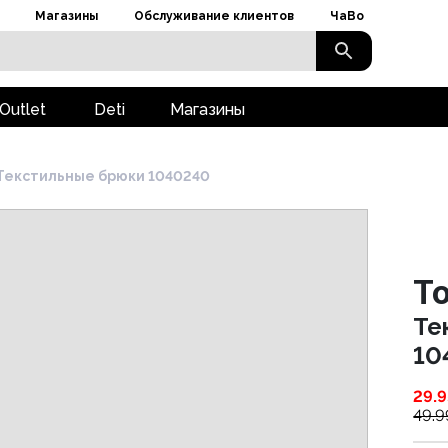
Магазины
Обслуживание клиентов
ЧаВо
Outlet
Deti
Магазины
Текстильные брюки 1040240
To
Те
10
29.9
49.9