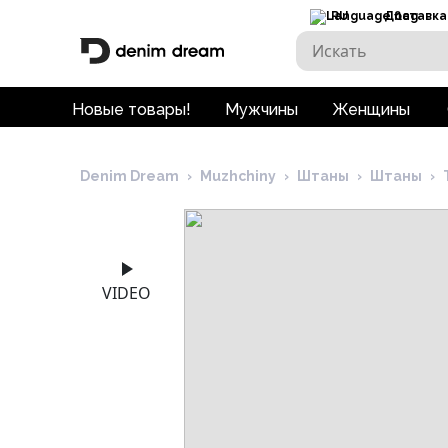
RU
Доставка
Новые товары!
Мужчины
Женщины
Denim Dream
›
Muzhchiny
›
Штаны
›
Штаны
›
VIDEO