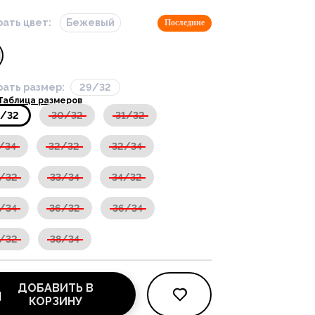
ать цвет:
Бежевый
Последние
ать размер:
29/32
Таблица размеров
9/32
30/32
31/32
/34
32/32
32/34
/32
33/34
34/32
/34
36/32
36/34
/32
38/34
ДОБАВИТЬ В
КОРЗИНУ