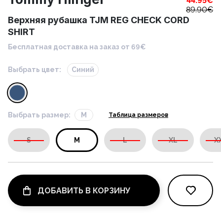
44.95
€
89.90
€
Верхняя рубашка TJM REG CHECK CORD
SHIRT
Бесплатная доставка на заказ от 69€
Выбрать цвет:
Синий
Выбрать размер:
M
Таблица размеров
S
M
L
XL
X
ДОБАВИТЬ В КОРЗИНУ