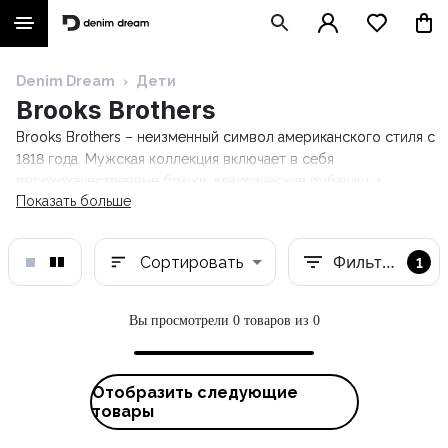
Denim Dream
›
Дети
Brooks Brothers
Brooks Brothers – неизменный символ американского стиля с
1818 года. Мужская коллекция включает в себя
высококачественные брюки, классические рубашки и
Показать больше
аксессуары. Кроме того, в книге Brooks Brothers даются
советы о том, как джентльмену следует вести себя в разных
ситуациях. Откройте для себя коллекцию Denim Dream!
Фильтры
Сортировать
1
Вы просмотрели 0 товаров из 0
Отобразить следующие
товары