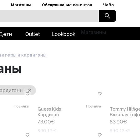
Магазины
Обслуживание клиентов
ЧаВо
Магазины
Дети
Outlet
Lookbook
витеры и кардиганы
ганы
кардиганы
Новинка
Новинка
Guess Kids
Tommy Hilfige
Кардиган
Вязаная коф
73.00
€
83.90
€
8 10 12 +1
8 10 12 +2