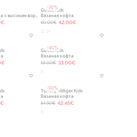
-30%
Guess Kids
с высоким воротом
Вязаная кофта
0
€
42.00
€
60.00
€
12 14
-40%
ids
Guess Kids
та
Вязаная кофта
0
€
33.00
€
55.00
€
8
-50%
ids
Tommy Hilfiger Kids
та
Вязаная кофта
€
42.45
€
84.90
€
8