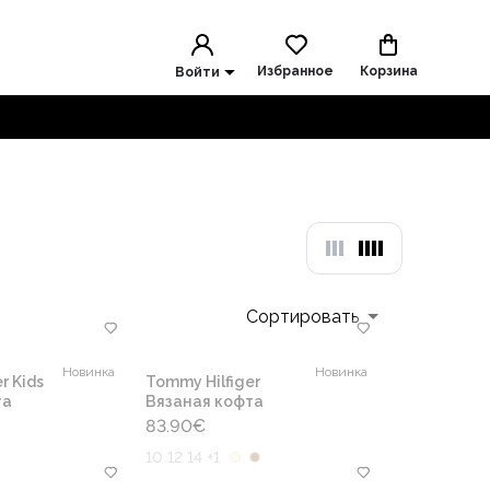
Избранное
Корзина
Войти
Сортировать
Новинка
Новинка
r Kids
Tommy Hilfiger
та
Вязаная кофта
83.90
€
10 12 14 +1