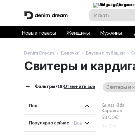
RU
Доставка
Новые товары
Женщины
Мужчины
Denim Dream
›
Девочки
›
Блузки и рубашки
›
С
Свитеры и карди
Свитеры и 
Фильтры (16)
Отменить все
Guess Kids
Пол
Кардиган
58.00
€
Все
Популярно сейчас
3 4 5 +1