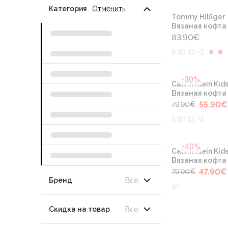
Категория
Отменить
Tommy Hilfiger
Вязаная кофта
83.90
€
8 10 12 +2
-30%
Calvin Klein Kid
Вязаная кофта
55.90
€
79.90
€
8 10 12 +2
-40%
Calvin Klein Kid
Вязаная кофта
47.90
€
79.90
€
Все
Бренд
10
Все
Скидка на товар