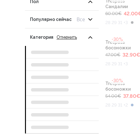
Trespass
Пол
Сандалии
42.00
60.00
€
Все
Популярно сейчас
28 29 31 +3
Категория
Отменить
-30%
Trespass
босоножки
32.90
47.00
€
28 29 31 +3
-30%
Trespass
босоножки
37.80
54.00
€
28 29 31 +2