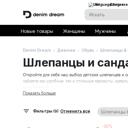
RU
Доставка
Новые товары
Женщины
Мужчины
Denim Dream
›
Девочки
›
Обувь
›
Шлепанцы & 
Шлепанцы и санд
Откройте для себя наш выбор детских шлепанцев и с
найдете как удобные, так и стильные варианты, идеа
приключений.
Показать больше
Шлепанцы &
Фильтры (9)
Отменить все
-30%