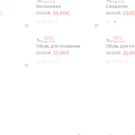
Trespass
Trespass
босоножки
Сандалии
€
39.90
€
23.6
57.00
€
59.00
€
28 29 31 +3
34
-50%
-50%
Trespass
Trespass
Обувь для плавания
Обувь для пл
€
11.00
€
11.0
22.00
€
22.00
€
28 29 30 +5
28 29 30 +4
€