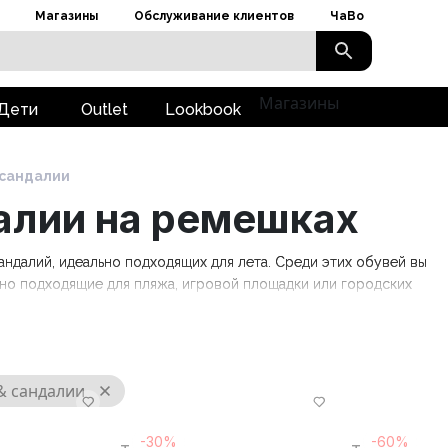
Магазины
Обслуживание клиентов
ЧаВо
Магазины
Дети
Outlet
Lookbook
сандалии
алии на ремешках
андалий, идеально подходящих для лета. Среди этих обувей вы
льно подходящие для пляжа, игровой площадки или городских
 сандалии
-30%
-60%