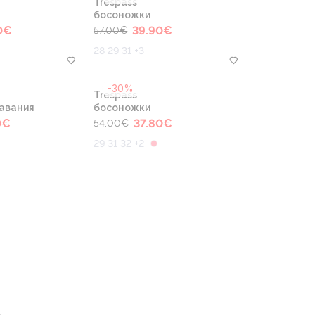
Trespass
босоножки
0
€
39.90
€
57.00
€
28 29 31 +3
-30%
Trespass
авания
босоножки
0
€
37.80
€
54.00
€
29 31 32 +2