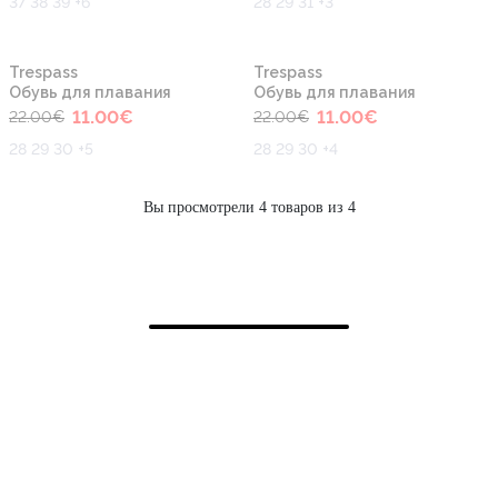
37 38 39 +6
28 29 31 +3
-50%
-50%
Trespass
Trespass
Обувь для плавания
Обувь для плавания
11.00
€
11.00
€
22.00
€
22.00
€
28 29 30 +5
28 29 30 +4
Вы просмотрели 4 товаров из 4