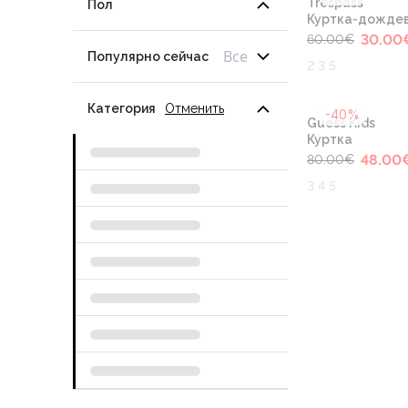
Trespass
Пол
Куртка-дожде
30.00
60.00
€
Все
Популярно сейчас
2 3 5
Категория
Отменить
-40%
Guess Kids
Куртка
48.00
80.00
€
3 4 5