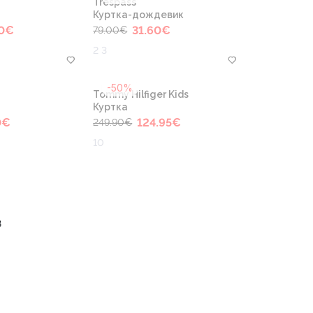
Trespass
Куртка-дождевик
0
€
31.60
€
79.00
€
2 3
-50%
Tommy Hilfiger Kids
Куртка
0
€
124.95
€
249.90
€
10
8