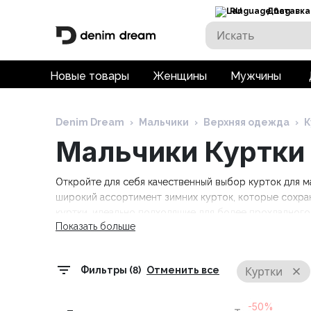
RU
Доставка
Новые товары
Женщины
Мужчины
Denim Dream
›
Мальчики
›
Верхняя одежда
›
К
Мальчики Куртки
Откройте для себя качественный выбор курток для м
широкий ассортимент зимних курток, которые сохран
куртки, идеально подходящие для более прохладного
Показать больше
ассортиментом детских брюк и обуви, чтобы создать
Куртки
Фильтры (8)
Отменить все
-50%