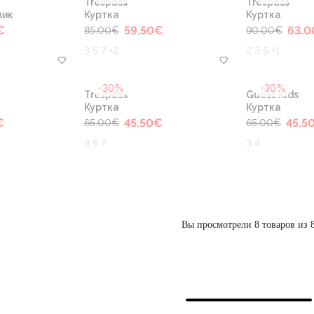
Trespass
Trespass
вик
Куртка
Куртка
€
59.50
€
63.0
85.00
€
90.00
€
3 5 7 +2
2 3 5 +1
-30%
-30%
Trespass
Guess Kids
Куртка
Куртка
€
45.50
€
45.5
65.00
€
65.00
€
3 5 7
3 4
Вы просмотрели 8 товаров из 